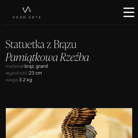
Statuetka z Brązu
Pamiątkowa Rzeźba
materiał:
brąz, granit
wysokość:
23 cm
waga:
3.2 kg